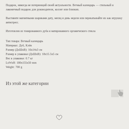
Подарок, никогда не потеряющий своей актуальности. Вечный календарь — стильный и
лаконичный подарок для руководителя, коллег или близких.
Выставите магнитными шариками дату, месяц и день недели или перекатывайте их как игрушку
антистресс.
Изготовлен из тонированного дуба и матированного органического стекла
Тип товара: Вечный календарь
Материал: Дуб, Клён
Размер (ДхШхВ): 16х14х3 см
Размер в упаковке (ДхШхВ): 18х15.5х5 см
Вес в упаковке: 0.7 кг
LxWxH: 180x155x50 mm
Weight: 700 g
Из этой же категории