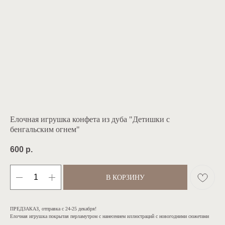
Елочная игрушка конфета из дуба "Детишки с
бенгальским огнем"
600
р.
В КОРЗИНУ
ПРЕДЗАКАЗ, отправка с 24-25 декабря!
Елочная игрушка покрытая перламутром с нанесением иллюстраций с новогодними сюжетами