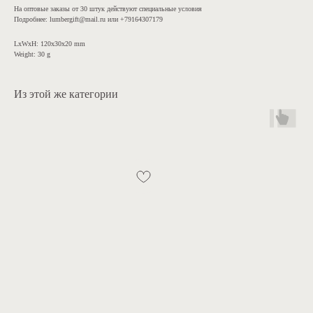
На оптовые заказы от 30 штук действуют специальные условия
Подробнее: lumbergift@mail.ru или +79164307179
LxWxH: 120x30x20 mm
Weight: 30 g
Из этой же категории