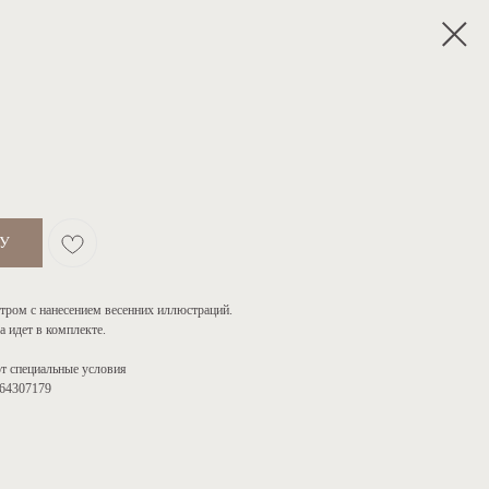
НУ
тром с нанесением весенних иллюстраций.
а идет в комплекте.
ют специальные условия
164307179