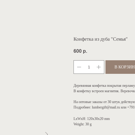
Конфетка из дуба "Семья"
600
р.
В КОРЗИ
Деревянная конфетка покрытая перламу
В конфетку встроен магнитик. Веревочк
На оптовые заказы от 30 штук действу
Подробнее: lumbergift@mail.ru или +79
LxWxH: 120x30x20 mm
Weight: 30 g