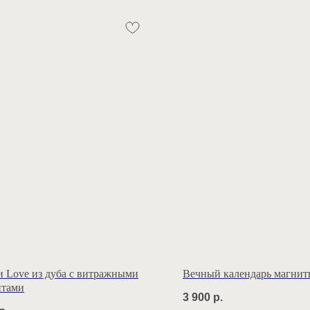
и Love из дуба с витражными
Вечный календарь магни
нтами
3 900
р.