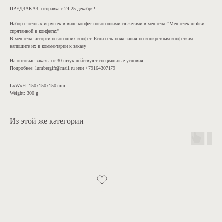
ПРЕДЗАКАЗ, отправка с 24-25 декабря!
Набор елочных игрушек в виде конфет новогодними сюжетами в мешочке "Мешочек любви
спрятанной в конфетах"
В мешочке ассорти новогодних конфет. Если есть пожелания по конкретным конфеткам -
напишите их в комментарии к заказу
На оптовые заказы от 30 штук действуют специальные условия
Подробнее: lumbergift@mail.ru или +79164307179
LxWxH: 150x150x150 mm
Weight: 300 g
Из этой же категории