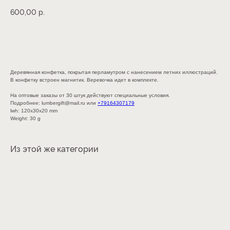
р.
600,00
В КОРЗИНУ
Деревянная конфетка, покрытая перламутром с нанесением летних иллюстраций.
В конфетку встроен магнитик. Веревочка идет в комплекте.
На оптовые заказы от 30 штук действуют специальные условия.
Подробнее: lumbergift@mail.ru или
+79164307179
lwh: 120x30x20 mm
Weight: 30 g
Из этой же категории