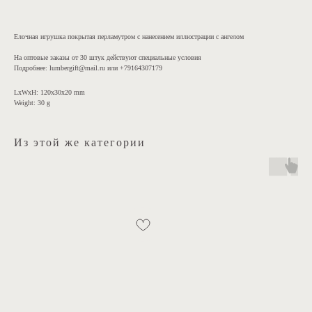
Елочная игрушка покрытая перламутром с нанесением иллюстрации с ангелом
На оптовые заказы от 30 штук действуют специальные условия
Подробнее: lumbergift@mail.ru или +79164307179
LxWxH: 120x30x20 mm
Weight: 30 g
Из этой же категории