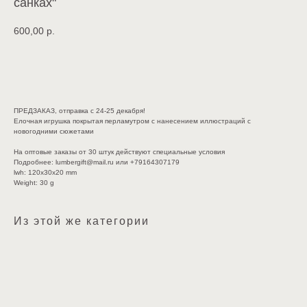
санках"
600,00
р.
В КОРЗИНУ
ПРЕДЗАКАЗ, отправка с 24-25 декабря!
Елочная игрушка покрытая перламутром с нанесением иллюстраций с
новогодними сюжетами
На оптовые заказы от 30 штук действуют специальные условия
Подробнее: lumbergift@mail.ru или +79164307179
lwh: 120x30x20 mm
Weight: 30 g
Из этой же категории