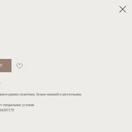
НУ
!
 новогодними сюжетами, белым мишкой и ангелочками.
ют специальные условия
164307179