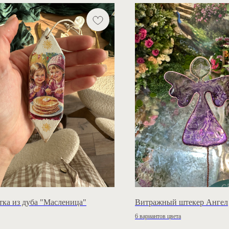
тка из дуба "Масленица"
Витражный штекер Ангел
6 вариантов цвета