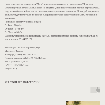
Новогодняя открытка-игрушка "Часы" изготовлена из фанеры с применением УФ печати.
Детали игрушки легко выламываются из открытки, и из них собирается ёлочная игрушка Часы.
Игрушка собирается без клея, за счет внутренних крепежных элементов. К каждой открытке в
комплекте идет инструкция по сборке. Собранная игрушка Часы умеет шевелить стрелками и
маятником
При заказе действует система скидок:
От 1шт - 600р/шт
От 10шт - 540р/шт
От 30шт - 450р/шт
Для получения промокода на скидку за объем заказа пишите нам на почту lumbergift@mail.ru
или в вотсапп 89164307179
Тип товара: Открытка-трансформер
Материал: Фанера
Размер (ДхШхВ): 15х10х0.3 см
Размер в упаковке (ДхШхВ): 16х11х5 см
Вес в упаковке: 0,05 кг
LxWxH: 150x100x3 mm
Weight: 30 g
Из этой же категории