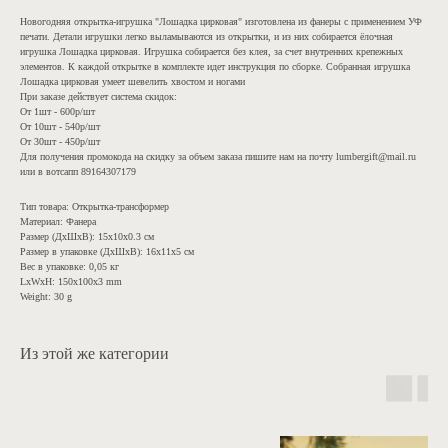
Новогодняя открытка-игрушка "Лошадка цирковая" изготовлена из фанеры с применением УФ
печати. Детали игрушки легко выламываются из открытки, и из них собирается ёлочная
игрушка Лошадка цирковая. Игрушка собирается без клея, за счет внутренних крепежных
элементов. К каждой открытке в комплекте идет инструкция по сборке. Собранная игрушка
Лошадка цирковая умеет шевелить хвостом и ногами
При заказе действует система скидок:
От 1шт - 600р/шт
От 10шт - 540р/шт
От 30шт - 450р/шт
Для получения промокода на скидку за объем заказа пишите нам на почту lumbergift@mail.ru
или в вотсапп 89164307179
Тип товара: Открытка-трансформер
Материал: Фанера
Размер (ДхШхВ): 15х10х0.3 см
Размер в упаковке (ДхШхВ): 16х11х5 см
Вес в упаковке: 0,05 кг
LxWxH: 150x100x3 mm
Weight: 30 g
Из этой же категории