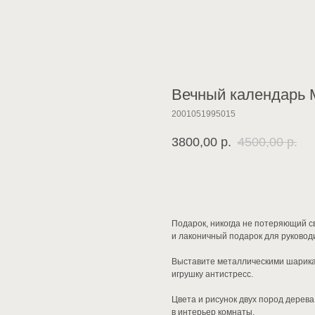
Вечный календарь 
2001051995015
3800,00
р.
4500,00
р.
В КОРЗИНУ
Подарок, никогда не потеряющий с
и лаконичный подарок для руководи
Выставите металлическими шарикам
игрушку антистресс.
Цвета и рисунок двух пород дерев
в интерьер комнаты.