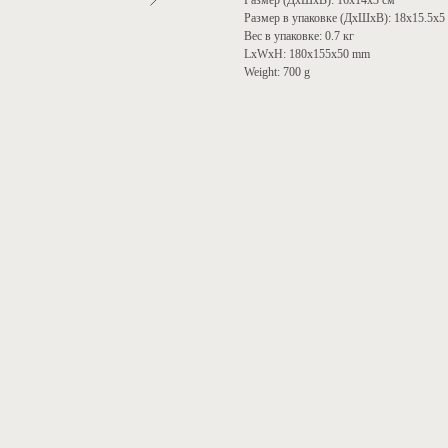
Размер (ДхШхВ): 16х14х3 см
Размер в упаковке (ДхШхВ): 18х15.5х5
Вес в упаковке: 0.7 кг
LxWxH: 180x155x50 mm
Weight: 700 g