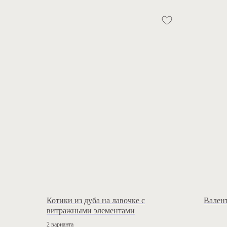
Котики из дуба на лавочке с
Валент
витражными элементами
2 варианта