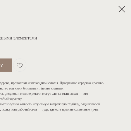
ажными элементами
НУ
дерева, проволоки и эпоксидной смолы. Прозрачное сердечко красиво
анство мягкими бликами и тёплым сиянием.
ла, рисунок и мелкие детали могут слегка отличаться — это
особый характер.
ают изделию живость и ту самую витражную глубину, ради которой
, полку или рабочий стол — туда, где есть прямые солнечные лучи.