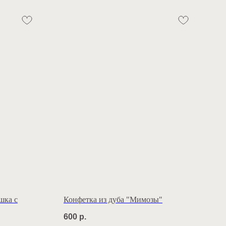
шка с
Конфетка из дуба "Мимозы"
600
р.