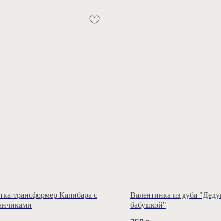
тка-трансформер Капибара с
Валентинка из дуба "Деду
анчиками
бабушкой"