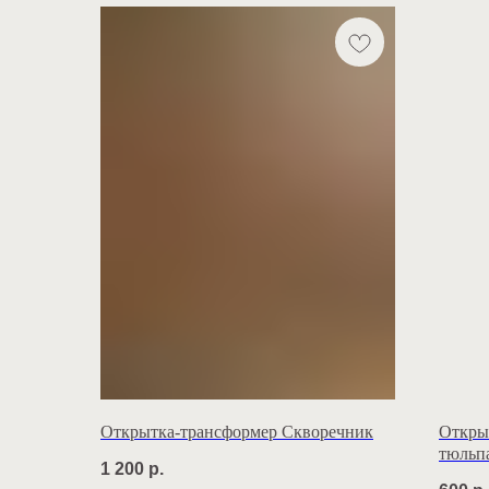
Открытка-трансформер Скворечник
Откры
тюльп
1 200
р.