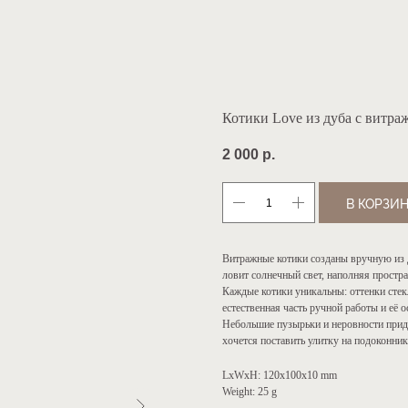
Котики Love из дуба с витр
2 000
р.
В КОРЗИ
Витражные котики созданы вручную из 
ловит солнечный свет, наполняя простр
Каждые котики уникальны: оттенки стек
естественная часть ручной работы и её 
Небольшие пузырьки и неровности прид
хочется поставить улитку на подоконник
LxWxH: 120x100x10 mm
Weight: 25 g