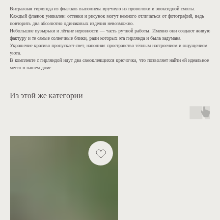
Витражная гирлянда из флажков выполнена вручную из проволоки и эпоксидной смолы.
Каждый флажок уникален: оттенки и рисунок могут немного отличаться от фотографий, ведь
повторить два абсолютно одинаковых изделия невозможно.
Небольшие пузырьки и лёгкие неровности — часть ручной работы. Именно они создают живую
фактуру и те самые солнечные блики, ради которых эта гирлянда и была задумана.
Украшение красиво пропускает свет, наполняя пространство тёплым настроением и ощущением
уюта.
В комплекте с гирляндой идут два самоклеящихся крючочка, что позволяет найти ей идеальное
место в вашем доме.
Из этой же категории