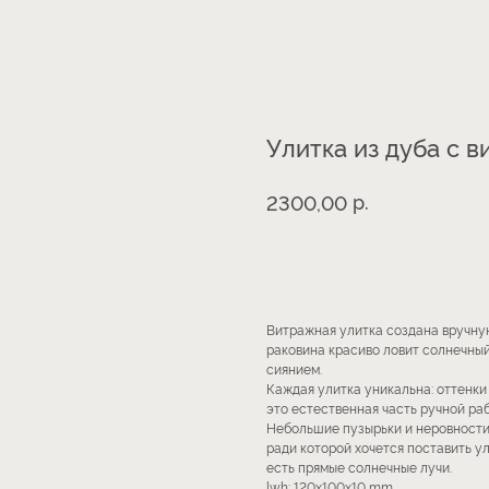
Улитка из дуба с
р.
2300,00
В КОРЗИНУ
Витражная улитка создана вручную
раковина красиво ловит солнечный
сиянием.
Каждая улитка уникальна: оттенки
это естественная часть ручной раб
Небольшие пузырьки и неровности
ради которой хочется поставить ул
есть прямые солнечные лучи.
lwh: 120x100x10 mm