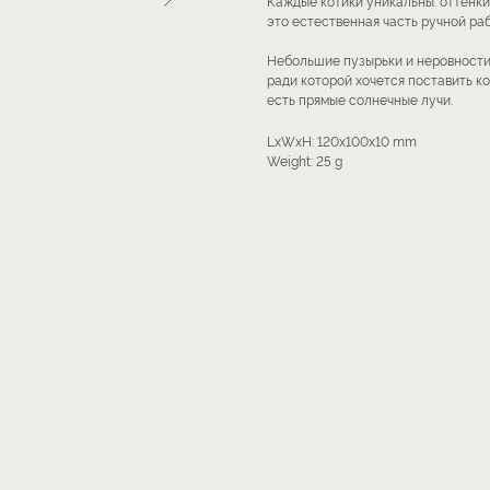
Каждые котики уникальны: оттенки
это естественная часть ручной раб
Небольшие пузырьки и неровности
ради которой хочется поставить ко
есть прямые солнечные лучи.
LxWxH: 120x100x10 mm
Weight: 25 g