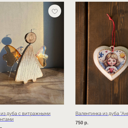
 из дуба с витражными
Валентинка из дуба "Ан
ентами
750
р.