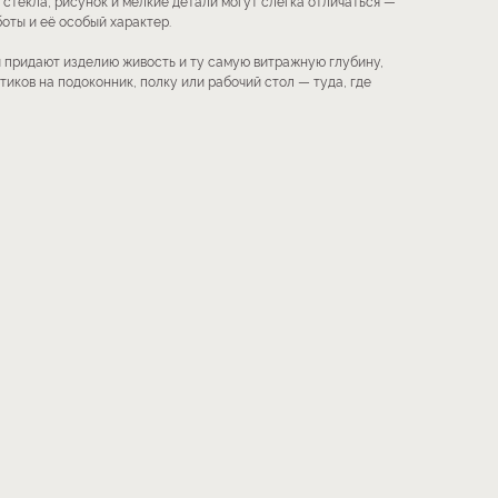
 стекла, рисунок и мелкие детали могут слегка отличаться —
оты и её особый характер.
 придают изделию живость и ту самую витражную глубину,
тиков на подоконник, полку или рабочий стол — туда, где