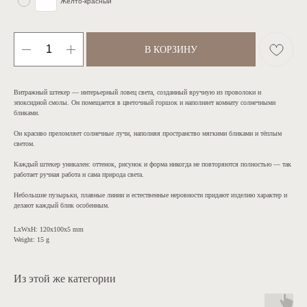
Желто-красный
В КОРЗИНУ
Витражный штекер — интерьерный ловец света, созданный вручную из проволоки и
эпоксидной смолы. Он помещается в цветочный горшок и наполняет комнату солнечными
бликами.
Он красиво преломляет солнечные лучи, наполняя пространство мягкими бликами и тёплым
светом.
Каждый штекер уникален: оттенок, рисунок и форма никогда не повторяются полностью — так
работает ручная работа и сама природа света.
Небольшие пузырьки, плавные линии и естественные неровности придают изделию характер и
делают каждый блик особенным.
LxWxH: 120x100x5 mm
Weight: 15 g
Из этой же категории