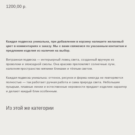
1200,00
р.
В КОРЗИНУ
Каждая подвеска уникальна, при добавлении в корзину напишите желаемый
цвет в комментариях к заказу. Мы с вами свяжемся по указанным контактам и
предложим изделия из наличия на выбор.
Витражная подвеска — интерьерный ловец света, созданный вручную из
проволоки и эпоксидной смолы. Она красиво преломляет солнечные лучи,
наполняя пространство мягкими бликами и тёплым светом.
Каждая подвеска уникальна: оттенок, рисунок и форма никогда не повторяются
полностью — так работает ручная работа и сама природа света. Небольшие
пузырьки, плавные линии и естественные неровности придают изделию характер
и делают каждый блик особенным.
Из этой же категории