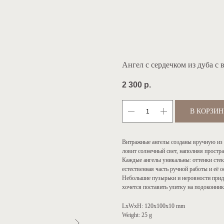
Ангел с сердечком из дуба 
2 300
р.
В КОРЗИ
Витражные ангелы созданы вручную из 
ловит солнечный свет, наполняя простр
Каждые ангелы уникальны: оттенки стек
естественная часть ручной работы и её 
Небольшие пузырьки и неровности прид
хочется поставить улитку на подоконник
LxWxH: 120x100x10 mm
Weight: 25 g