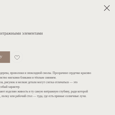
с витражными элементами
НУ
дерева, проволоки и эпоксидной смолы. Прозрачное сердечко красиво
анство мягкими бликами и тёплым сиянием.
ла, рисунок и мелкие детали могут слегка отличаться — это
особый характер.
ают изделию живость и ту самую витражную глубину, ради которой
, полку или рабочий стол — туда, где есть прямые солнечные лучи.